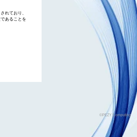
出されており、
定であることを
©PEZY Computing