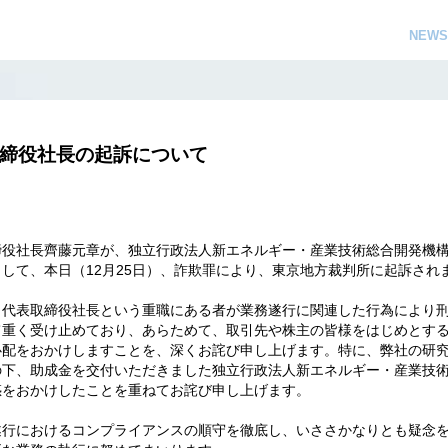
NEWS
締役社長の起訴について
締役社長齊藤元章が、独立行政法人新エネルギー・産業技術総合開発機
して、本日（12月25日）、詐欺罪により、東京地方裁判所に起訴され
、代表取締役社長という重職にある者が業務遂行に関連した行為により
て重く受け止めており、あらためて、取引先や株主の皆様をはじめとす
心配をおかけしますことを、深くお詫び申し上げます。特に、弊社の研
の下、助成金を交付いただきました独立行政法人新エネルギー・産業技
惑をおかけしたことを重ねてお詫び申し上げます。
遂行におけるコンプライアンスの順守を徹底し、いささかなりとも疑念