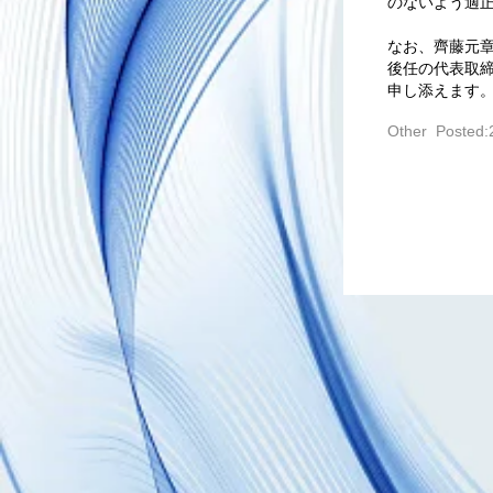
のないよう適
なお、齊藤元
後任の代表取
申し添えます
Other Posted: