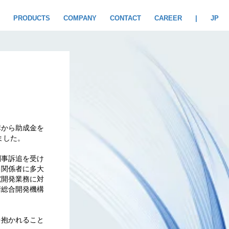
PRODUCTS
COMPANY
CONTACT
CAREER
|
JP
構から助成金を
ました。
刑事訴追を受け
る関係者に多大
究開発業務に対
術総合開発機構
を抱かれること