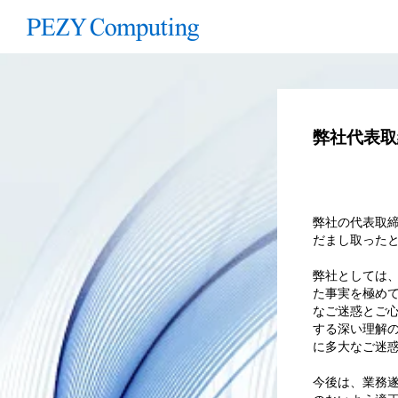
弊社代表取
弊社の代表取
だまし取ったと
弊社としては
た事実を極め
なご迷惑とご
する深い理解
に多大なご迷
今後は、業務