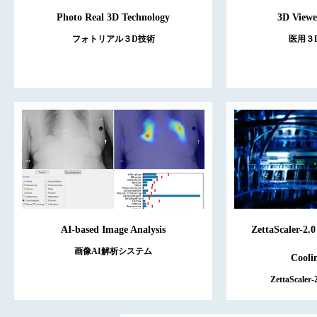
Photo Real 3D Technology
3D Viewe
フォトリアル３D技術
医用３
AI-based Image Analysis
ZettaScaler-2.
画像AI解析システム
Cooli
ZettaScal