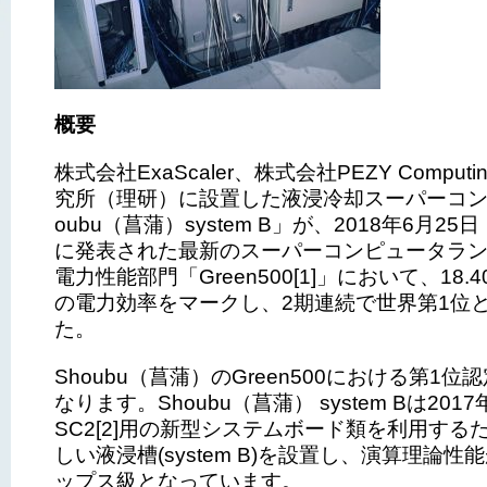
概要
株式会社ExaScaler、株式会社PEZY Comput
究所（理研）に設置した液浸冷却スーパーコン
oubu（菖蒲）system B」が、2018年6月2
に発表された最新のスーパーコンピュータラ
電力性能部門「Green500[1]」において、18.40
の電力効率をマークし、2期連続で世界第1位
た。
Shoubu（菖蒲）のGreen500における第1
なります。Shoubu（菖蒲） system Bは2017
SC2[2]用の新型システムボード類を利用する
しい液浸槽(system B)を設置し、演算理論性
ップス級となっています。