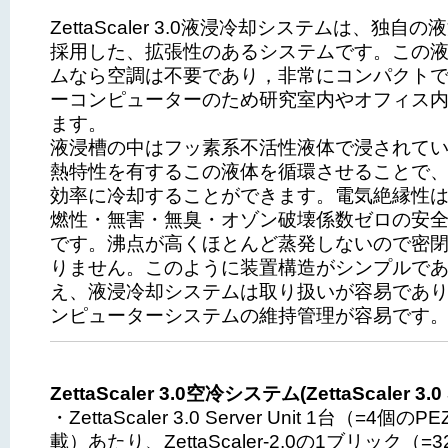
ZettaScaler 3.0液浸冷却システムは、独自
採用した、拡張性のあるシステムです。この
ムなら空調は不要であり，非常にコンパクト
ーコンピューターのため研究室内やオフィス
ます。
液浸槽の中はフッ素系不活性液体で浸されて
熱特性を有するこの液体を循環させることで
効率に冷却することができます。電気絶縁性
燃性・無害・無臭・オゾン破壊係数ゼロの安
です。沸点が高くほとんど蒸発しないので密
りません。このように装置構造がシンプルで
え、液浸冷却システムは取り扱いが容易であ
ンピューターシステムの維持管理が容易です
ZettaScaler 3.0空冷システム(ZettaScaler 3.0 S
・ZettaScaler 3.0 Server Unit 1台（=4個の
載）あたり、ZettaScaler-2.0の1ブリック（=3