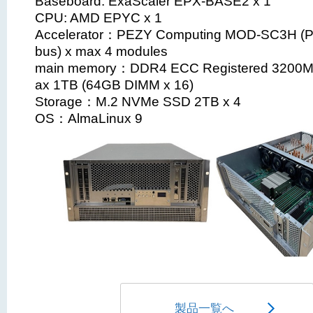
Baseboard: ExaScaler EPX-BASE2 x 1
CPU: AMD EPYC x 1
Accelerator：PEZY Computing MOD-SC3H (
bus) x max 4 modules
main memory：DDR4 ECC Registered 3200
ax 1TB (64GB DIMM x 16)
Storage：M.2 NVMe SSD 2TB x 4
OS：AlmaLinux 9
製品一覧へ