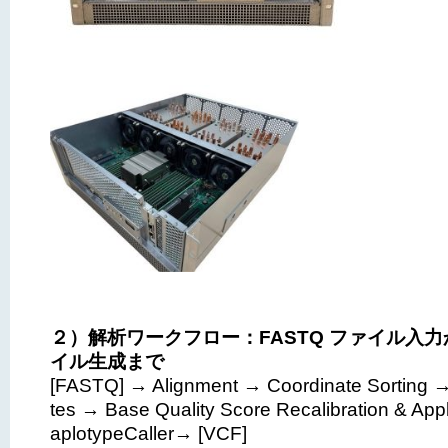
２）解析ワークフロー：FASTQ ファイル入力
イル生成まで
[FASTQ] → Alignment → Coordinate Sorting →
tes → Base Quality Score Recalibration & A
aplotypeCaller→ [VCF]