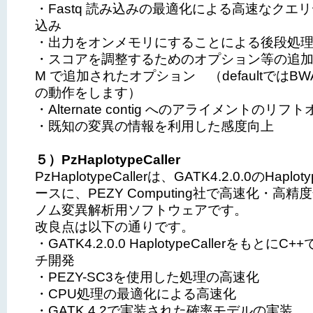
・Fastq 読み込みの最適化による高速なクエ
込み
・出力をオンメモリにすることによる後段処
・スコアを調整するためのオプション等の追加 p
M で追加されたオプション （defaultではBW
の動作をします）
・Alternate contig へのアライメントのリ
・既知の変異の情報を利用した感度向上
５）PzHaplotypeCaller
PzHaplotypeCallerは、GATK4.2.0.0のHaplot
ースに、PEZY Computing社で高速化・高
ノム変異解析用ソフトウェアです。
改良点は以下の通りです。
・GATK4.2.0.0 HaplotypeCallerをもとに
チ開発
・PEZY-SC3を使用した処理の高速化
・CPU処理の最適化による高速化
・GATK 4.2で実装された確率モデルの実装